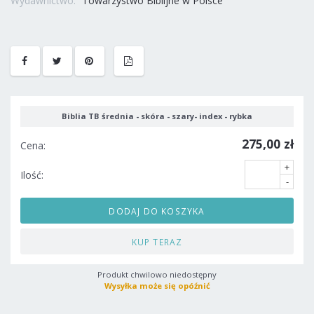
Wydawnictwo:
Towarzystwo Biblijne w Polsce
Biblia TB średnia - skóra - szary- index - rybka
275,00 zł
Cena:
+
Ilość:
-
DODAJ DO KOSZYKA
KUP TERAZ
Produkt chwilowo niedostępny
Wysyłka może się opóźnić