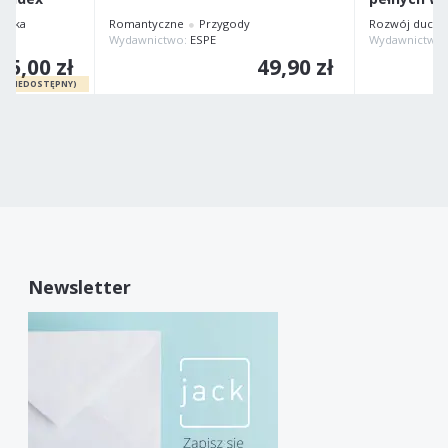
ańska
Romantyczne
Przygody
Rozwój duch
IEI
Wydawnictwo:
ESPE
Wydawnictwo
95,00 zł
49,90 zł
Newsletter