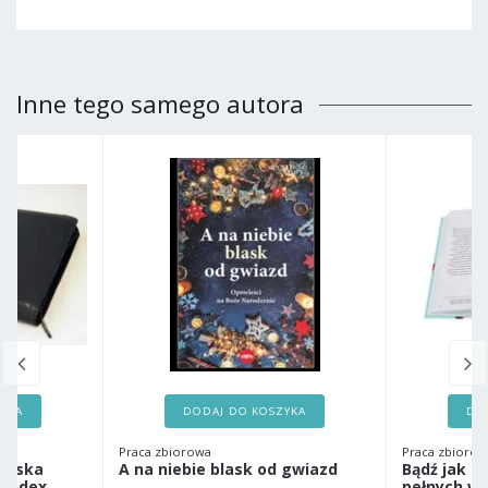
Inne tego samego autora
ZYKA
DODAJ DO KOSZYKA
DO
Praca zbiorowa
Praca zbiorow
ańska
A na niebie blask od gwiazd
Bądź jak on
 index
pełnych wi