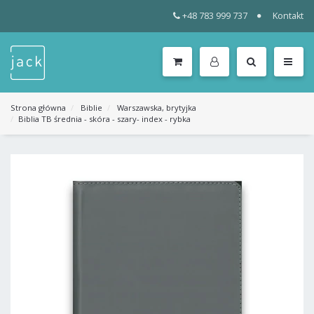
+48 783 999 737
Kontakt
WSZYSTKIE
KATEGORIE
MENU
Strona główna
Biblie
Warszawska, brytyjka
Biblia TB średnia - skóra - szary- index - rybka