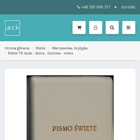
+48 783 999 737
Kontakt
WSZYSTKIE
KATEGORIE
MENU
Strona główna
Biblie
Warszawska, brytyjka
Biblia TB duża - skóra - beżowa - index