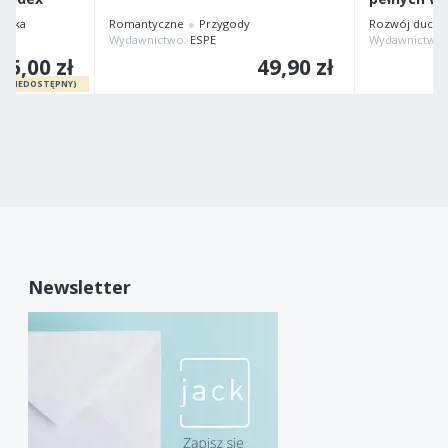
ańska
Romantyczne
Przygody
Rozwój duch
IEI
Wydawnictwo:
ESPE
Wydawnictwo
95,00 zł
49,90 zł
Newsletter