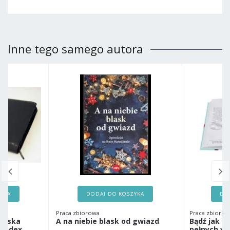
Inne tego samego autora
ZYKA
DODAJ DO KOSZYKA
DO
Praca zbiorowa
Praca zbiorow
ańska
A na niebie blask od gwiazd
Bądź jak on
 index
pełnych wi