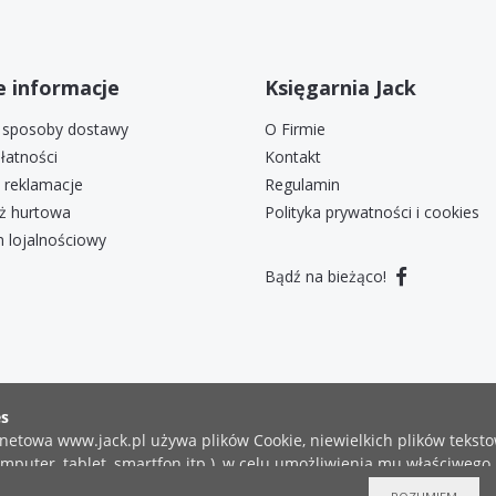
 informacje
Księgarnia Jack
i sposoby dostawy
O Firmie
łatności
Kontakt
i reklamacje
Regulamin
ż hurtowa
Polityka prywatności i cookies
 lojalnościowy
Bądź na bieżąco!
COPYRIGHT ©2019 KSIĘGARNIA JACK
ZGŁOŚ BŁĄD