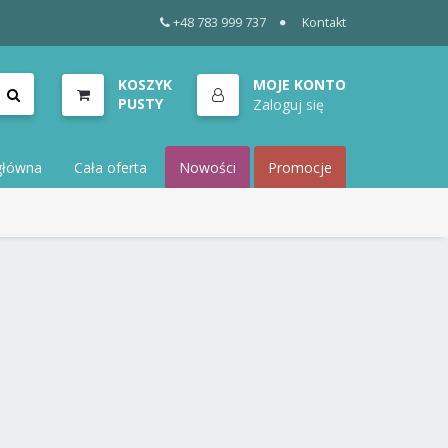
+48 783 999 737
Kontakt
KOSZYK
MOJE KONTO
PUSTY
Zaloguj się
główna
Cała oferta
Nowości
Promocje