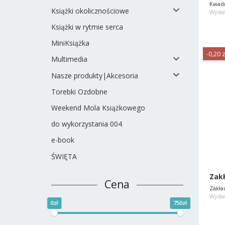
Kwad
Książki okolicznościowe
Wyda
Książki w rytmie serca
MiniKsiążka
-0,20 z
Multimedia
Nasze produkty|Akcesoria
Torebki Ozdobne
Weekend Mola Książkowego
do wykorzystania 004
e-book
ŚWIĘTA
Cena
Zakła
Wyda
0zł
750zł