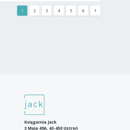
1
2
3
4
5
6
Księgarnia Jack
3 Maja 49A, 43-450 Ustroń