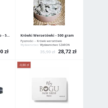
Kieliszki plastikowe na wino - 50 szt.
Krówki Wersetówki - 500 gram
Pyszności
Krówki wersetówki
Wydawnictwo:
Wydawnictwo SZARON
0 zł
28,72 zł
35,90 zł
-0,80 zł