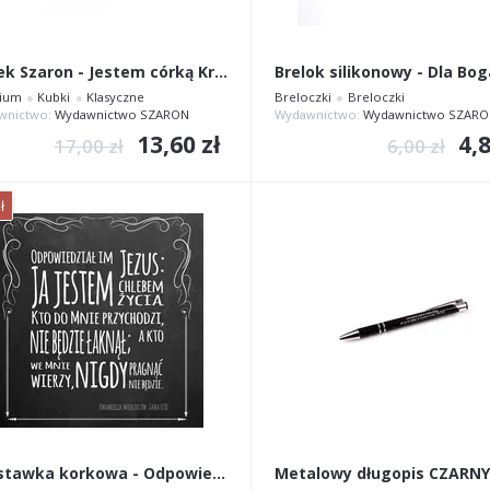
Kubek Szaron - Jestem córką Króla różowy
ium
Kubki
Klasyczne
Breloczki
Breloczki
wnictwo:
Wydawnictwo SZARON
Wydawnictwo:
Wydawnictwo SZARO
13,60 zł
4,8
17,00 zł
6,00 zł
ł
Podstawka korkowa - Odpowiedział im Jezus