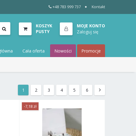
+48 783 999 737
Kontakt
KOSZYK
MOJE KONTO
PUSTY
Zaloguj się
główna
Cała oferta
Nowości
Promocje
1
2
3
4
5
6
-7,18 zł