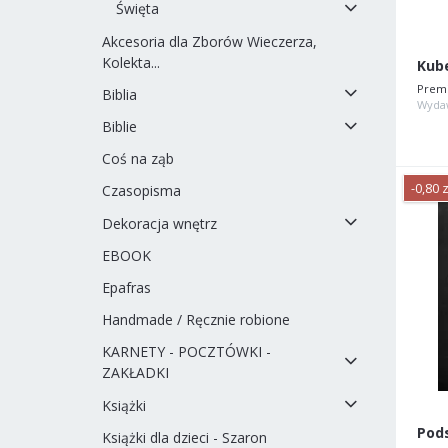
Święta
Akcesoria dla Zborów Wieczerza,
Kolekta...
Prem
Biblia
Wyda
Biblie
Coś na ząb
-0,80 z
Czasopisma
Dekoracja wnętrz
EBOOK
Epafras
Handmade / Ręcznie robione
KARNETY - POCZTÓWKI -
ZAKŁADKI
Książki
Książki dla dzieci - Szaron