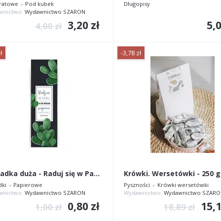
ratowe
Pod kubek
Długopisy
wnictwo:
Wydawnictwo SZARON
3,20 zł
5,0
4,00 zł
ł
-3,78 zł
Zakładka duża - Raduj się w Panu...
dki
Papierowe
Pyszności
Krówki wersetówki
wnictwo:
Wydawnictwo SZARON
Wydawnictwo:
Wydawnictwo SZARO
0,80 zł
15,1
1,00 zł
18,89 zł