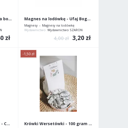
Brelok silikonowy - Dla Boga bowiem
Magnes na lodówkę - Ufaj Bogu całym sercem
Magnesy
Magnesy na lodówkę
N
Wydawnictwo:
Wydawnictwo SZARON
0 zł
3,20 zł
4,00 zł
-1,50 zł
Metalowy długopis CZARNY - Chociażbym chodził...
Krówki Wersetówki - 100 gram TORBA