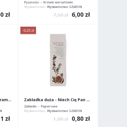
Pyszności
Krówki wersetówki
Wydawnictwo:
Wydawnictwo SZARON
0 zł
6,00 zł
7,50 zł
-0,20 zł
Krówki. Wersetówki - 250 gram TORBA
Zakładka duża - Niech Cię Pan błogosławi i strzeże
Zakładki
Papierowe
N
Wydawnictwo:
Wydawnictwo SZARON
1 zł
0,80 zł
1,00 zł