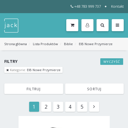
+48 783 999 737
Kontakt
WSZYSTKIE
KATEGORIE
MENU
Strona główna
Lista Produktów
Biblie
EIB Nowe Przymierze
FILTRY
WYCZYŚĆ
Kategorie:
EIB Nowe Przymierze
FILTRUJ
SORTUJ
1
2
3
4
5