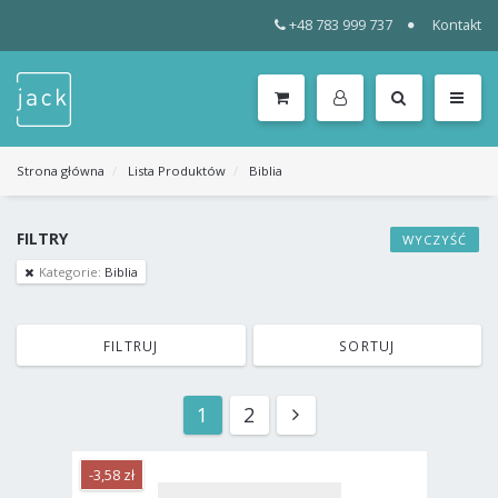
+48 783 999 737
Kontakt
WSZYSTKIE
KATEGORIE
MENU
Strona główna
Lista Produktów
Biblia
FILTRY
WYCZYŚĆ
Kategorie:
Biblia
FILTRUJ
SORTUJ
1
2
-3,58 zł