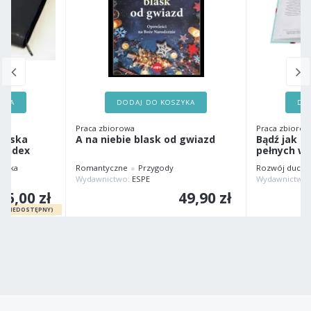
ZYKA
DODAJ DO KOSZYKA
DO
Praca zbiorowa
Praca zbiorow
ańska
A na niebie blask od gwiazd
Bądź jak on
 index
pełnych wi
ańska
Romantyczne
Przygody
Rozwój duch
IEI
Wydawnictwo:
ESPE
Wydawnictwo
95,00 zł
49,90 zł