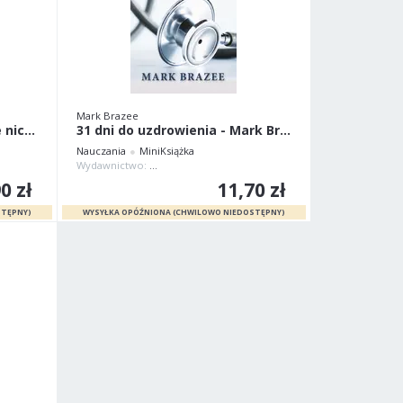
Mark Brazee
Co robić kiedy wydaje się że nic nie działa
31 dni do uzdrowienia - Mark Brazee
Nauczania
MiniKsiążka
rum Pan Jest Sztanda
Wydawnictwo:
Chrześcijańskie Centrum Pan Jest Sztanda
0 zł
11,70 zł