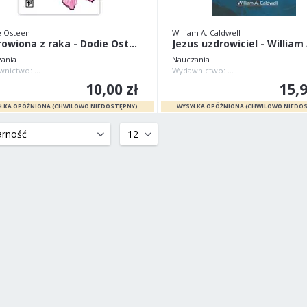
 Osteen
William A. Caldwell
Uzdrowiona z raka - Dodie Osteen
ania
Nauczania
Wydawnictwo:
Chrześcijańskie Centrum Pan Jest Sztanda
Wydawnictwo:
Chrześcijańskie Cent
10,00 zł
15,9