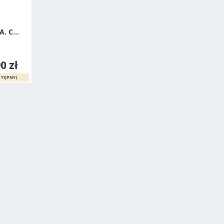
Jezus uzdrowiciel - William A. Caldwell
rum Pan Jest Sztanda
0 zł