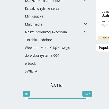
Książki okolicznościowe
Książki w rytmie serca
Dodie
MiniKsiążka
Naucz
Multimedia
Nasze produkty|Akcesoria
Torebki Ozdobne
Weekend Mola Książkowego
do wykorzystania 004
e-book
ŚWIĘTA
Cena
0zł
750zł