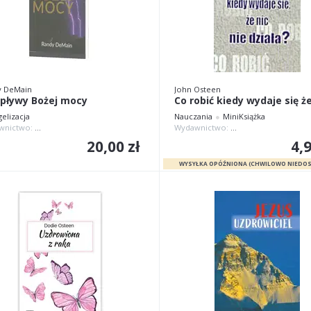
y DeMain
John Osteen
pływy Bożej mocy
elizacja
Nauczania
MiniKsiążka
Wydawnictwo:
Chrześcijańskie Centrum Pan Jest Sztanda
Wydawnictwo:
Chrześcijańskie Cent
20,00 zł
4,9