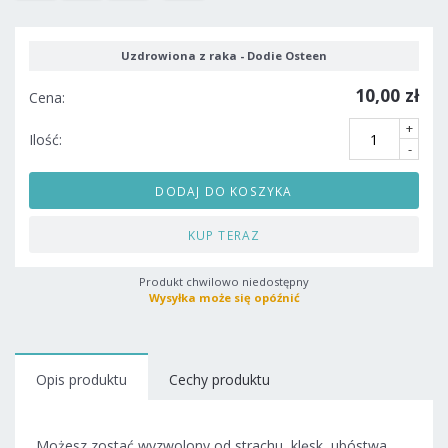
Uzdrowiona z raka - Dodie Osteen
10,00 zł
Cena:
+
Ilość:
-
DODAJ DO KOSZYKA
KUP TERAZ
Produkt chwilowo niedostępny
Wysyłka może się opóźnić
Opis produktu
Cechy produktu
Możesz zostać wyzwolony od strachu, klęsk, ubóstwa,