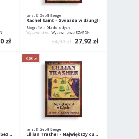
Janet & Geoff Benge
u
Rachel Saint - Gwiazda w dżungli
Biografie
Dla dorosłych
N
Wydawnictwo:
Wydawnictwo SZARON
0 zł
27,92 zł
34,90 zł
-3,80 zł
Janet & Geoff Benge
Amy Carmichael - Ratująca bezcenne klejnoty
Lillian Trasher - Największy cud w Egipcie