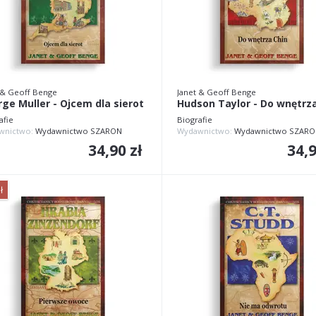
 & Geoff Benge
Janet & Geoff Benge
ge Muller - Ojcem dla sierot
Hudson Taylor - Do wnętrza
afie
Biografie
wnictwo:
Wydawnictwo SZARON
Wydawnictwo:
Wydawnictwo SZARO
34,90 zł
34,9
ł