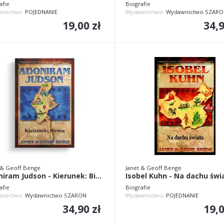
afie
Biografie
wnictwo:
POJEDNANIE
Wydawnictwo:
Wydawnictwo SZARO
19,00 zł
34,9
 & Geoff Benge
Janet & Geoff Benge
Adoniram Judson - Kierunek: Birma
Isobel Kuhn - Na dachu świ
afie
Biografie
wnictwo:
Wydawnictwo SZARON
Wydawnictwo:
POJEDNANIE
34,90 zł
19,0