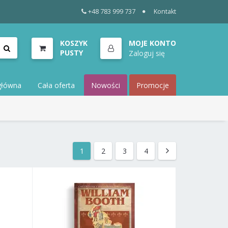
+48 783 999 737
Kontakt
KOSZYK
MOJE KONTO
PUSTY
Zaloguj się
główna
Cała oferta
Nowości
Promocje
1
2
3
4