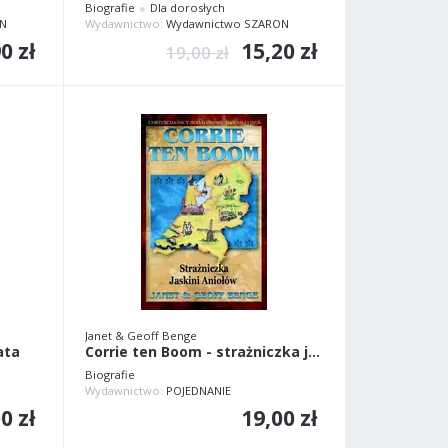
Biografie
Dla dorosłych
N
Wydawnictwo:
Wydawnictwo SZARON
0 zł
15,20 zł
19,00 zł
Janet & Geoff Benge
ata
Corrie ten Boom - strażniczka jaskini aniołów
Biografie
Wydawnictwo:
POJEDNANIE
0 zł
19,00 zł