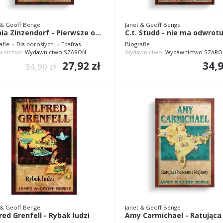
 & Geoff Benge
Janet & Geoff Benge
Hrabia Zinzendorf - Pierwsze owoce
C.t. Studd - nie ma odwrot
afie
Dla dorosłych
Epafras
Biografie
wnictwo:
Wydawnictwo SZARON
Wydawnictwo:
Wydawnictwo SZARO
27,92 zł
34,9
34,90 zł
 & Geoff Benge
Janet & Geoff Benge
red Grenfell - Rybak ludzi