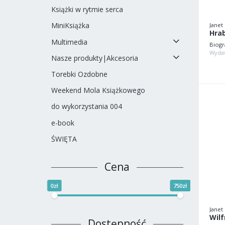
Książki w rytmie serca
MiniKsiążka
Janet
Multimedia
Biogr
Wyda
Nasze produkty|Akcesoria
Torebki Ozdobne
Weekend Mola Książkowego
do wykorzystania 004
e-book
ŚWIĘTA
Cena
0zł
750zł
Janet
Wilf
Dostępność