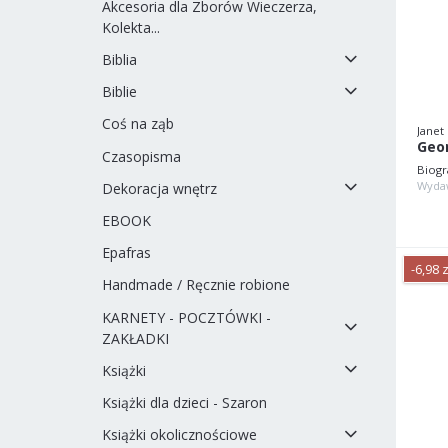
Akcesoria dla Zborów Wieczerza,
Kolekta...
Biblia
Biblie
Coś na ząb
Janet
Geor
Czasopisma
Biogr
Wyda
Dekoracja wnętrz
EBOOK
Epafras
-6,98 z
Handmade / Ręcznie robione
KARNETY - POCZTÓWKI -
ZAKŁADKI
Książki
Książki dla dzieci - Szaron
Książki okolicznościowe