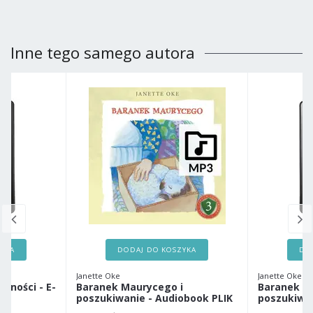
Inne tego samego autora
ZYKA
DODAJ DO KOSZYKA
DO
Janette Oke
Janette Oke
czności - E-
Baranek Maurycego i
Baranek M
poszukiwanie - Audiobook PLIK
poszukiwan