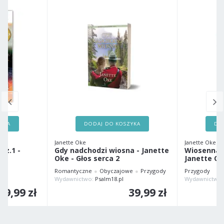
ZYKA
DODAJ DO KOSZYKA
DO
Janette Oke
Janette Oke
cz.1 -
Gdy nadchodzi wiosna - Janette
Wiosenna o
Oke - Głos serca 2
Janette O
Romantyczne
Obyczajowe
Przygody
Przygody
Wydawnictwo:
Psalm18.pl
Wydawnictwo
39,99 zł
39,99 zł