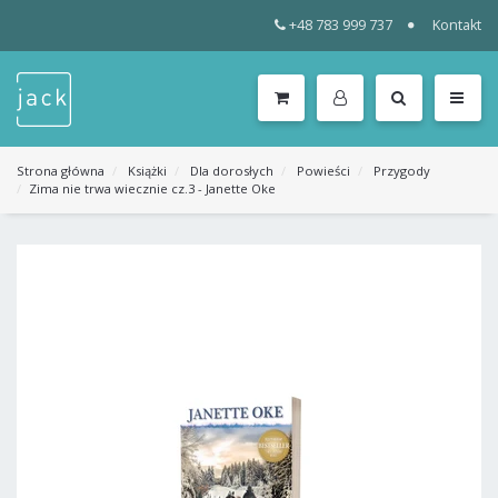
+48 783 999 737
Kontakt
WSZYSTKIE
KATEGORIE
MENU
Strona główna
Książki
Dla dorosłych
Powieści
Przygody
Zima nie trwa wiecznie cz.3 - Janette Oke