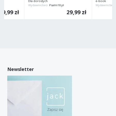
Dla dorosłych
e-book
Wydawnictwo:
Psalm18.pl
Wydawnictwo
39,99 zł
29,99 zł
Newsletter