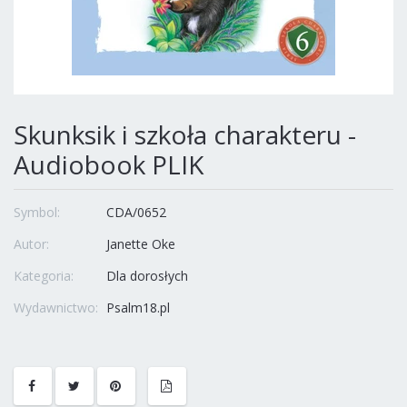
Skunksik i szkoła charakteru -
Audiobook PLIK
Symbol:
CDA/0652
Autor:
Janette Oke
Kategoria:
Dla dorosłych
Wydawnictwo:
Psalm18.pl