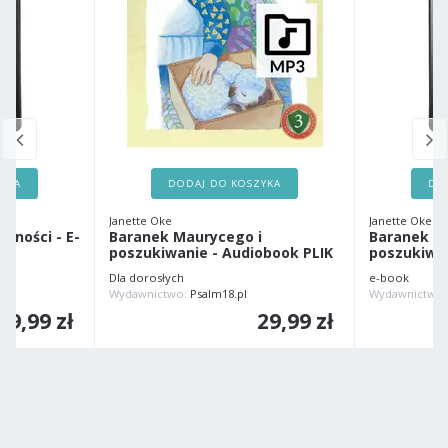
ZYKA
DODAJ DO KOSZYKA
DO
Janette Oke
Janette Oke
czności - E-
Baranek Maurycego i
Baranek M
poszukiwanie - Audiobook PLIK
poszukiwan
Dla dorosłych
e-book
Wydawnictwo:
Psalm18.pl
Wydawnictwo
39,99 zł
29,99 zł