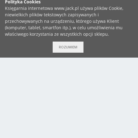
Bądź na bieżąco!
Księgarnia Jack
ROZUMIEM
3 Maja 49A, 43-450 Ustroń
+48 783 999 737
Chrześcijańska księgarnia internetowa - literatura, Biblie,
gadżety, muzyka i wiele więcej!
Popularność
Trafność
Cena - od najmniejszej
COPYRIGHT ©2019 KSIĘGARNIA JACK
Cena - od największej
ZGŁOŚ BŁĄD
Nazwa - A od Z
Nazwa - Z od A