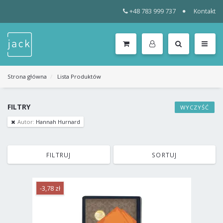
+48 783 999 737
Kontakt
WSZYSTKIE
KATEGORIE
MENU
Strona główna
Lista Produktów
FILTRY
WYCZYŚĆ
Autor:
Hannah Hurnard
FILTRUJ
SORTUJ
-3,78 zł