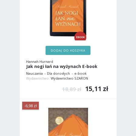
DODAJ DO KOSZYKA
Hannah Hurnard
Jak nogi łań na wyżynach E-book
Nauczania
Dla dorosłych
e-book
Wydawnictwo:
Wydawnictwo SZARON
15,11 zł
18,89 zł
-6,98 zł