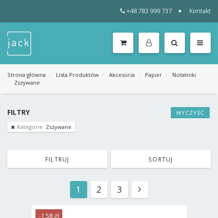
+48 783 999 737
Kontakt
WSZYSTKIE
KATEGORIE
MENU
Strona główna
Lista Produktów
Akcesoria
Papier
Notatniki
Zszywane
FILTRY
WYCZYŚĆ
Kategorie:
Zszywane
FILTRUJ
SORTUJ
1
2
3
-1,58 zł