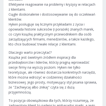
Efektywne reagowanie na problemy i kryzysy w relacjach
z klientami.
Ciągłe doskonalenie i dostosowywanie się do oczekiwań
klientów.
Hyken posługuje się licznymi przykładami z życia i
opowiada historie sukcesów (i porażek) znanych marek,
co czyni książkę praktycznym przewodnikiem dla osób
zarządzających firmami, menedżerów, a także każdego,
kto chce budować trwałe relacje z klientami.
Dlaczego warto przeczytać?
Książka jest świetnym źródłem inspiracji dla
przedsiębiorców i liderów, którzy pragną wprowadzić
swoje firmy na wyższy poziom. Hyken nie tylko
teoretyzuje, ale również dostarcza konkretnych narzędzi,
które można wdrożyć w codziennej działalności
biznesowej. Jego prosty, motywujący styl pisania sprawia,
że "Zachwycaj albo znikaj" czyta się z dużą
przyjemnością.
To pozycja obowiązkowa dla tych, którzy rozumieją, że
zadowolony klient to najlepszy ambasador marki, a jego