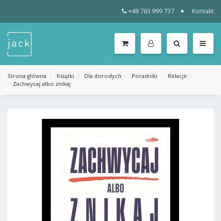
+48 783 999 737
Kontakt
WSZYSTKIE
KATEGORIE
MENU
Strona główna
Książki
Dla dorosłych
Poradniki
Relacje
Zachwycaj albo znikaj