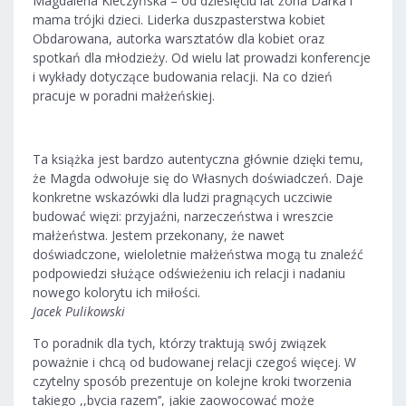
Magdalena Kleczyńska – od dziesięciu lat żona Darka i
mama trójki dzieci. Liderka duszpasterstwa kobiet
Obdarowana, autorka warsztatów dla kobiet oraz
spotkań dla młodzieży. Od wielu lat prowadzi konferencje
i wykłady dotyczące budowania relacji. Na co dzień
pracuje w poradni małżeńskiej.
Ta książka jest bardzo autentyczna głównie dzięki temu,
że Magda odwołuje się do Własnych doświadczeń. Daje
konkretne wskazówki dla ludzi pragnących uczciwie
budować więzi: przyjaźni, narzeczeństwa i wreszcie
małżeństwa. Jestem przekonany, że nawet
doświadczone, wieloletnie małżeństwa mogą tu znaleźć
podpowiedzi służące odświeżeniu ich relacji i nadaniu
nowego kolorytu ich miłości.
Jacek Pulikowski
To poradnik dla tych, którzy traktują swój związek
poważnie i chcą od budowanej relacji czegoś więcej. W
czytelny sposób prezentuje on kolejne kroki tworzenia
takiego ,,bycia razem’’, jakie zaowocować może