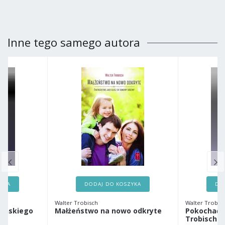
Inne tego samego autora
ZYKA
DODAJ DO KOSZYKA
DO
Walter Trobisch
Walter Trobis
żeńskiego
Małżeństwo na nowo odkryte
Pokochać s
Trobisch