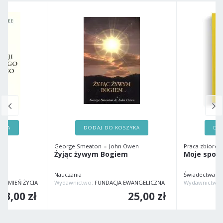
ZYKA
DODAJ DO KOSZYKA
DO
George Smeaton
John Owen
Praca zbiorow
go
Żyjąc żywym Bogiem
Moje spot
Nauczania
Świadectwa
RUMIEŃ ŻYCIA
Wydawnictwo:
FUNDACJA EWANGELICZNA
13,00 zł
25,00 zł