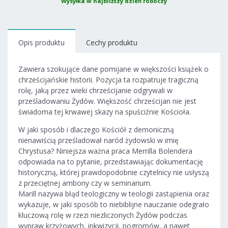
Wysyłka w najbliższy dzień roboczy
Opis produktu
Cechy produktu
Zawiera szokujące dane pomijane w większości książek o
chrześcijańskie historii. Pozycja ta rozpatruje tragiczną
rolę, jaką przez wieki chrześcijanie odgrywali w
prześladowaniu Żydów. Większość chrześcijan nie jest
świadoma tej krwawej skazy na spuściźnie Kościoła.
W jaki sposób i dlaczego Kościół z demoniczną
nienawiścią prześladował naród żydowski w imię
Chrystusa? Niniejsza ważna praca Merrilla Bolendera
odpowiada na to pytanie, przedstawiając dokumentację
historyczną, której prawdopodobnie czytelnicy nie usłyszą
z przeciętnej ambony czy w seminarium.
Marill nazywa błąd teologiczny w teologii zastąpienia oraz
wykazuje, w jaki sposób to niebiblijne nauczanie odegrało
kluczową rolę w rzezi niezliczonych Żydów podczas
wypraw krzyżowych, inkwizycji, pogromów, a nawet