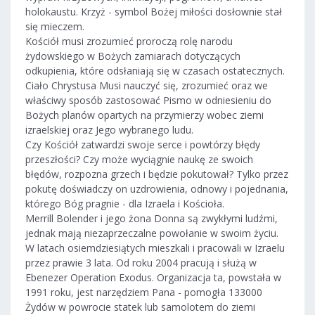
holokaustu. Krzyż - symbol Bożej miłości dosłownie stał
się mieczem.
Kościół musi zrozumieć proroczą rolę narodu
żydowskiego w Bożych zamiarach dotyczących
odkupienia, które odsłaniają się w czasach ostatecznych.
Ciało Chrystusa Musi nauczyć się, zrozumieć oraz we
właściwy sposób zastosować Pismo w odniesieniu do
Bożych planów opartych na przymierzy wobec ziemi
izraelskiej oraz Jego wybranego ludu.
Czy Kościół zatwardzi swoje serce i powtórzy błędy
przeszłości? Czy może wyciągnie naukę ze swoich
błędów, rozpozna grzech i będzie pokutował? Tylko przez
pokutę doświadczy on uzdrowienia, odnowy i pojednania,
którego Bóg pragnie - dla Izraela i Kościoła.
Merrill Bolender i jego żona Donna są zwykłymi ludźmi,
jednak mają niezaprzeczalne powołanie w swoim życiu.
W latach osiemdziesiątych mieszkali i pracowali w Izraelu
przez prawie 3 lata. Od roku 2004 pracują i służą w
Ebenezer Operation Exodus. Organizacja ta, powstała w
1991 roku, jest narzędziem Pana - pomogła 133000
Żydów w powrocie statek lub samolotem do ziemi