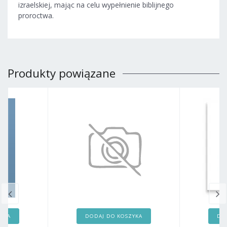
izraelskiej, mając na celu wypełnienie biblijnego
proroctwa.
Produkty powiązane
ZYKA
DODAJ DO KOSZYKA
DO