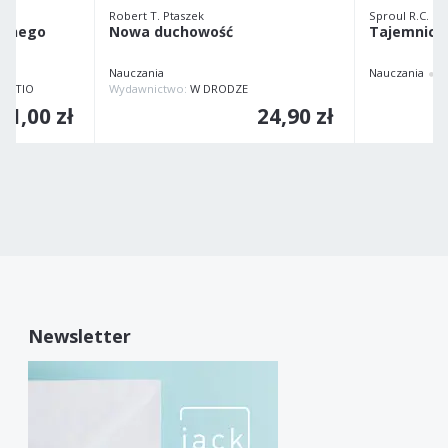
Robert T. Ptaszek
Sproul R.C.
cznego
Nowa duchowość
Tajemnica
Nauczania
Nauczania
M
EGATIO
Wydawnictwo:
W DRODZE
11,00 zł
24,90 zł
Newsletter