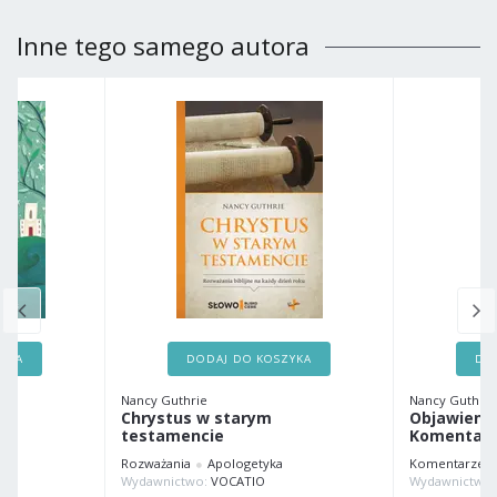
Inne tego samego autora
ZYKA
DODAJ DO KOSZYKA
DO
Nancy Guthrie
Nancy Guthrie
Chrystus w starym
Objawienie
testamencie
Komentar
Rozważania
Apologetyka
Komentarze Bi
UROPEJSKA MISJA CHRZEŚCIJAŃSKA"
Wydawnictwo:
VOCATIO