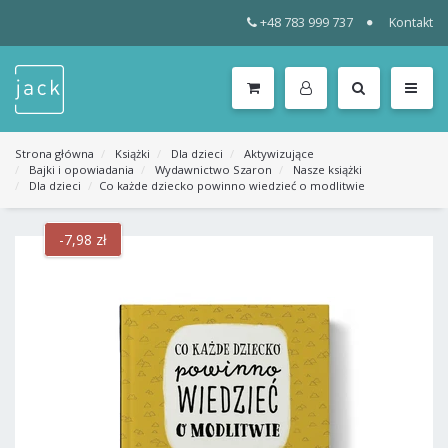
+48 783 999 737
Kontakt
WSZYSTKIE
KATEGORIE
MENU
Strona główna
Książki
Dla dzieci
Aktywizujące
Bajki i opowiadania
Wydawnictwo Szaron
Nasze książki
Dla dzieci
Co każde dziecko powinno wiedzieć o modlitwie
-7,98 zł