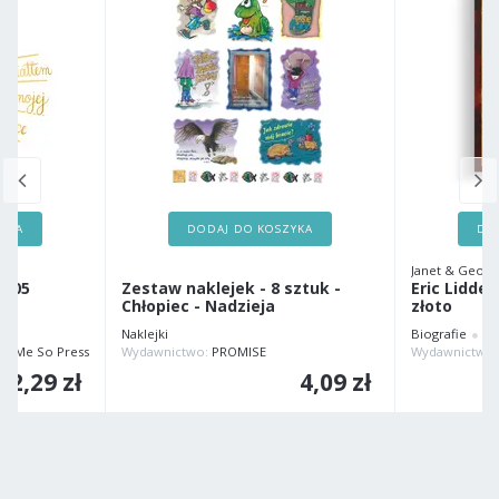
ZYKA
DODAJ DO KOSZYKA
DO
Janet & Geoff
:105
Zestaw naklejek - 8 sztuk -
Eric Liddel
Chłopiec - Nadzieja
złoto
Naklejki
Biografie
Dl
lls Me So Press
Wydawnictwo:
PROMISE
Wydawnictwo
2,29 zł
4,09 zł