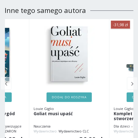
Inne tego samego autora
-31,98 zł
ZYKA
DODAJ DO KOSZYKA
DO
Louie Giglio
Louie Giglio
przygód
Goliat musi upaść
Komplet - 
stworzeni
Aktywizujące
Nauczania
Dla dzieci
Ba
o SZARON
Wydawnictwo:
Wydawnictwo CLC
Wydawnictwo