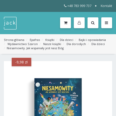
+48 783 999 737
Kontakt
WSZYSTKIE
KATEGORIE
MENU
Strona główna
Epafras
Książki
Dla dzieci
Bajki i opowiadania
Wydawnictwo Szaron
Nasze książki
Dla dorosłych
Dla dzieci
Niesamowity. Jak wspaniały jest nasz Bóg
-9,98 zł