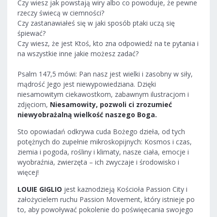
Czy wiesz jak powstają wiry albo co powoduje, że pewne
rzeczy świecą w ciemności?
Czy zastanawiałeś się w jaki sposób ptaki uczą się
śpiewać?
Czy wiesz, że jest Ktoś, kto zna odpowiedź na te pytania i
na wszystkie inne jakie możesz zadać?
Psalm 147,5 mówi: Pan nasz jest wielki i zasobny w siły,
mądrość Jego jest niewypowiedziana. Dzięki
niesamowitym ciekawostkom, zabawnym ilustracjom i
zdjęciom,
Niesamowity, pozwoli ci zrozumieć
niewyobrażalną wielkość naszego Boga.
Sto opowiadań odkrywa cuda Bożego dzieła, od tych
potężnych do zupełnie mikroskopijnych: Kosmos i czas,
ziemia i pogoda, rośliny i klimaty, nasze ciała, emocje i
wyobraźnia, zwierzęta – ich zwyczaje i środowisko i
więcej!
LOUIE GIGLIO
jest kaznodzieją Kościoła Passion City i
założycielem ruchu Passion Movement, który istnieje po
to, aby powoływać pokolenie do poświęecania swojego