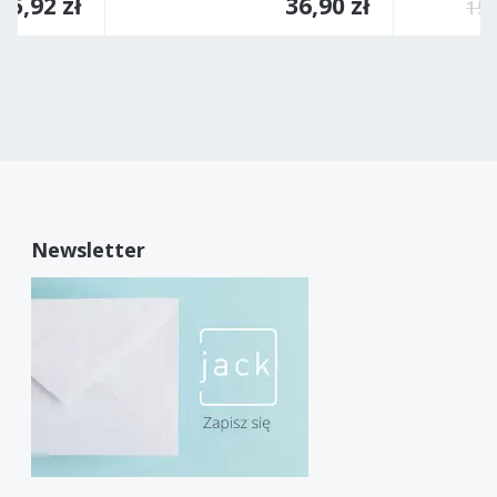
55,92 zł
36,90 zł
159
Newsletter