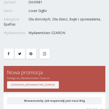
Symbol:
DK/0981
Autor:
Louie Giglio
Kategoria:
Dla dorosłych
Dla dzieci
Bajki i opowiadania
Epafras
Wydawnictwo:
Wydawnictwo SZARON
Nowa promocja
Kategoria_Wydawnictwo-Szaron
KATEGORIA_WYDAWNICTWO_SZARON
Niesamowity. Jak wspaniały jest nasz Bóg