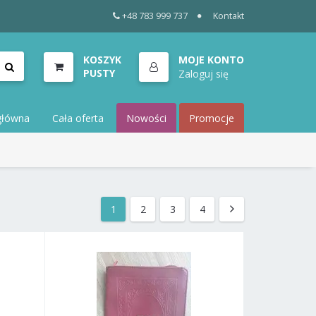
+48 783 999 737
Kontakt
KOSZYK
MOJE KONTO
PUSTY
Zaloguj się
główna
Cała oferta
Nowości
Promocje
1
2
3
4