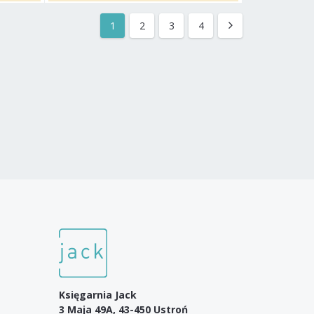
1
2
3
4
Księgarnia Jack
3 Maja 49A, 43-450 Ustroń