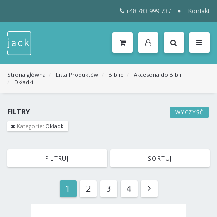
+48 783 999 737
Kontakt
WSZYSTKIE
KATEGORIE
MENU
Strona główna
Lista Produktów
Biblie
Akcesoria do Biblii
Okładki
FILTRY
WYCZYŚĆ
Kategorie:
Okładki
FILTRUJ
SORTUJ
1
2
3
4