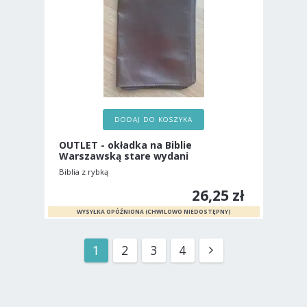
DODAJ DO KOSZYKA
OUTLET - okładka na Biblie
Warszawską stare wydani
Biblia z rybką
26,25 zł
1
2
3
4