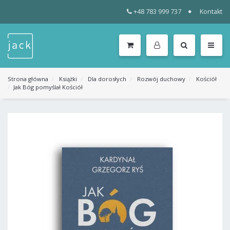
+48 783 999 737
Kontakt
WSZYSTKIE
KATEGORIE
MENU
Strona główna
Książki
Dla dorosłych
Rozwój duchowy
Kościół
Jak Bóg pomyślał Kościół