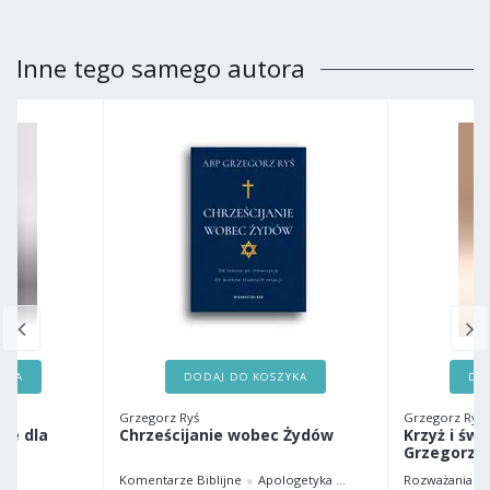
Inne tego samego autora
ZYKA
DODAJ DO KOSZYKA
DO
Grzegorz Ryś
Grzegorz Ryś
sce dla
Chrześcijanie wobec Żydów
Krzyż i świ
Grzegorz R
Komentarze Biblijne
Apologetyka
Historia
Rozważania