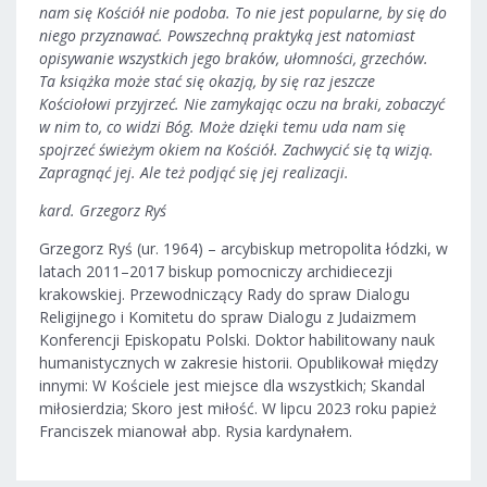
nam się Kościół nie podoba. To nie jest popularne, by się do
niego przyznawać. Powszechną praktyką jest natomiast
opisywanie wszystkich jego braków, ułomności, grzechów.
Ta książka może stać się okazją, by się raz jeszcze
Kościołowi przyjrzeć. Nie zamykając oczu na braki, zobaczyć
w nim to, co widzi Bóg. Może dzięki temu uda nam się
spojrzeć świeżym okiem na Kościół. Zachwycić się tą wizją.
Zapragnąć jej. Ale też podjąć się jej realizacji.
kard. Grzegorz Ryś
Grzegorz Ryś (ur. 1964) – arcybiskup metropolita łódzki, w
latach 2011–2017 biskup pomocniczy archidiecezji
krakowskiej. Przewodniczący Rady do spraw Dialogu
Religijnego i Komitetu do spraw Dialogu z Judaizmem
Konferencji Episkopatu Polski. Doktor habilitowany nauk
humanistycznych w zakresie historii. Opublikował między
innymi: W Kościele jest miejsce dla wszystkich; Skandal
miłosierdzia; Skoro jest miłość. W lipcu 2023 roku papież
Franciszek mianował abp. Rysia kardynałem.