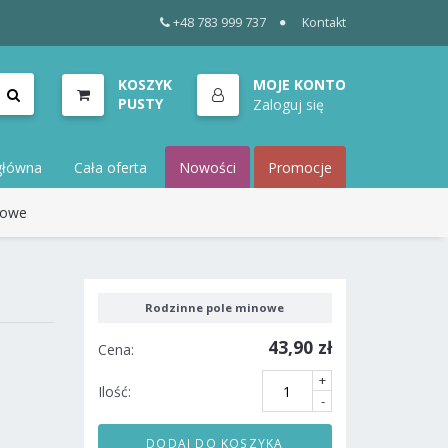
+48 783 999 737
Kontakt
KOSZYK
MOJE KONTO
PUSTY
Zaloguj się
główna
Cała oferta
Nowości
Promocje
nowe
Rodzinne pole minowe
43,90 zł
Cena:
+
Ilość:
-
DODAJ DO KOSZYKA