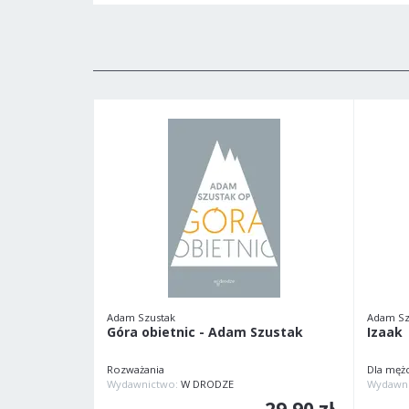
Adam Szustak
Adam Sz
Góra obietnic - Adam Szustak
Izaak
Rozważania
Dla męż
Wydawnictwo:
W DRODZE
Wydawn
29,90 zł