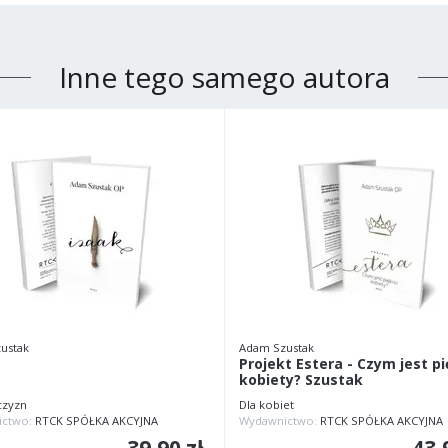
Inne tego samego autora
ustak
Adam Szustak
Projekt Estera - Czym jest p
kobiety? Szustak
czyzn
Dla kobiet
ictwo:
RTCK SPÓŁKA AKCYJNA
Wydawnictwo:
RTCK SPÓŁKA AKCYJNA
39,90 zł
43,