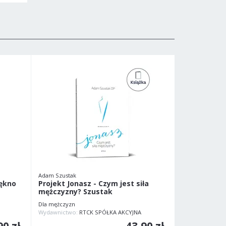
Adam Szustak
iękno
Projekt Jonasz - Czym jest siła
mężczyzny? Szustak
Dla mężczyzn
Wydawnictwo:
RTCK SPÓŁKA AKCYJNA
90 zł
43,90 zł