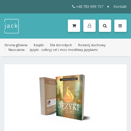
+48 783 999 737
Kontakt
WSZYSTKIE
KATEGORIE
MENU
Strona główna
Książki
Dla dorosłych
Rozwój duchowy
Nauczania
Języki - odkryj cel i moc modlitwy językami