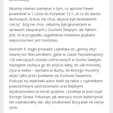
Musimy również pamiętać o tym, co apostoł Paweł
powiedział w 1 Liście do Koryntian 12:1: „A co do darów
duchowych, bracia, nie chcę, abyście byli nieświadomi
rzeczy”. Bóg nie chce, żebyśmy byli ignorantami w
sprawach związanych z Duchem Świętym, ale faktem
jest, że w przypadku zagadnienia mówienia językami
nieporozumień jest mnóstwo.
Kenneth E. Hagin prowadzi czytelnika do „górnej izby”
zwanej też Wieczernikiem, gdzie w czasie Pięćdziesiątnicy
120 wierzących zostało ochrzczonych w Duchu Świętym.
Następnie zachęca go do pójścia dalej, do sali tronowej
Ojca w niebie – wymiaru w duchu, do którego możemy
wejść tylko przez poddanie się Duchowi Świętemu.
Podczas tej wędrówki autor dzieli się także z czytelnikiem
powszechnymi zastrzeżeniami oraz błędnymi
wyobrażeniami na temat języków, i poddaje je pod osąd
Bożego Słowa. Pokazuje, jak wierzący może wykorzystać
ten nadnaturalny dar, aby zrealizować Boży plan na swoje
życie.