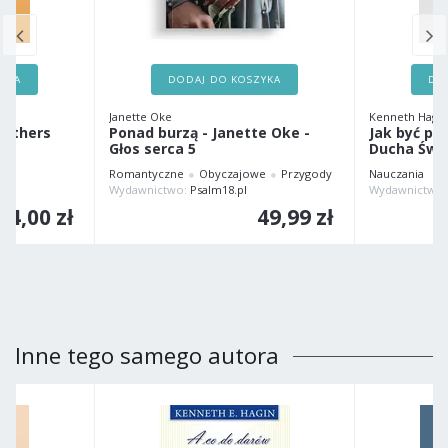
ZYKA
DODAJ DO KOSZYKA
DO
Janette Oke
Kenneth Hagin
rothers
Ponad burzą - Janette Oke -
Jak być p
Głos serca 5
Ducha Świ
Romantyczne
Obyczajowe
Przygody
Nauczania
Wydawnictwo:
Psalm18.pl
34,00 zł
49,99 zł
Inne tego samego autora