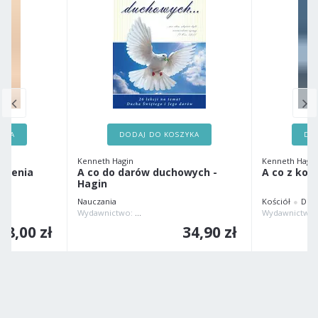
ZYKA
DODAJ DO KOSZYKA
DO
Kenneth Hagin
Kenneth Hagin
czenia
A co do darów duchowych -
A co z kob
Hagin
Nauczania
Kościół
Dla 
N WYDAWNICTWO
Wydawnictwo:
COMPASSION WYDAWNICTWO
28,00 zł
34,90 zł