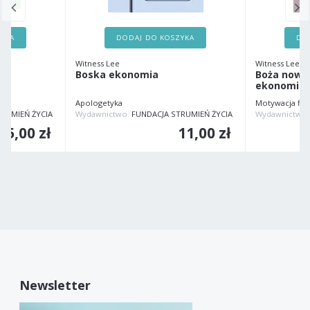
ZYKA
DODAJ DO KOSZYKA
DO
Witness Lee
Witness Lee
Boska ekonomia
Boża now
ekonomia
Apologetyka
Motywacja fin
RUMIEŃ ŻYCIA
Wydawnictwo:
FUNDACJA STRUMIEŃ ŻYCIA
Wydawnictwo
15,00 zł
11,00 zł
Newsletter