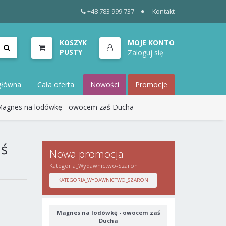
+48 783 999 737
Kontakt
KOSZYK
MOJE KONTO
PUSTY
Zaloguj się
główna
Cała oferta
Nowości
Promocje
agnes na lodówkę - owocem zaś Ducha
aś
Nowa promocja
Kategoria_Wydawnictwo-Szaron
KATEGORIA_WYDAWNICTWO_SZARON
Magnes na lodówkę - owocem zaś
Ducha