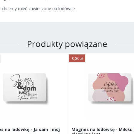
re chcemy mieć zawieszone na lodówce.
Produkty powiązane
-0,80 zł
s na lodówkę - Ja sam i mój
Magnes na lodówkę - Miłość