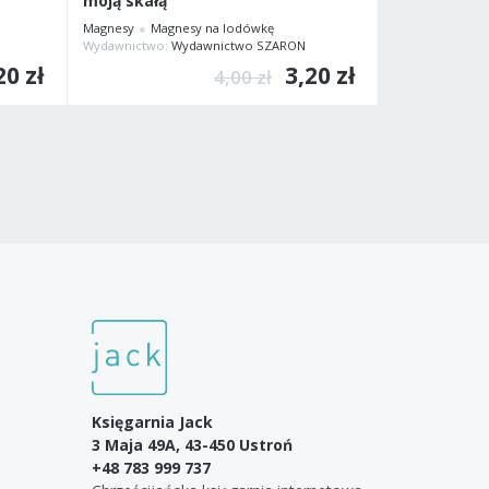
moją skałą
mnie - kosz
Magnesy
Magnesy na lodówkę
Magnesy na lo
Wydawnictwo:
Wydawnictwo SZARON
Wydawnictwo:
20 zł
3,20 zł
4,00 zł
Księgarnia Jack
3 Maja 49A, 43-450 Ustroń
+48 783 999 737