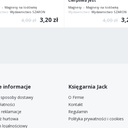
cierpliwa jest
y
Magnesy na lodówkę
Magnesy
Magnesy na lodówkę
ictwo:
Wydawnictwo SZARON
Wydawnictwo:
Wydawnictwo SZARON
3,20 zł
3,
4,00 zł
4,00 zł
 informacje
Księgarnia Jack
i sposoby dostawy
O Firmie
łatności
Kontakt
i reklamacje
Regulamin
ż hurtowa
Polityka prywatności i cookies
 lojalnościowy