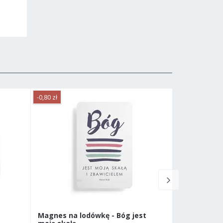
-0,80 zł
Magnes na lodówkę - Bóg jest
Magnes na 