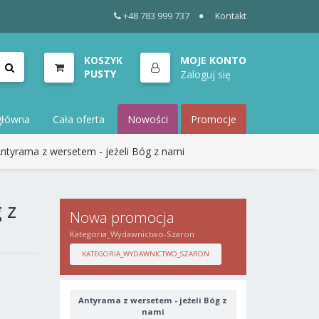
+48 783 999 737
Kontakt
KOSZYK
MOJE KONTO
PUSTY
Zaloguj się
główna
Cała oferta
Nowości
Promocje
ntyrama z wersetem - jeżeli Bóg z nami
 z
Nowa promocja
Kategoria_Wydawnictwo-Szaron
KATEGORIA_WYDAWNICTWO_SZARON
Antyrama z wersetem - jeżeli Bóg z
nami