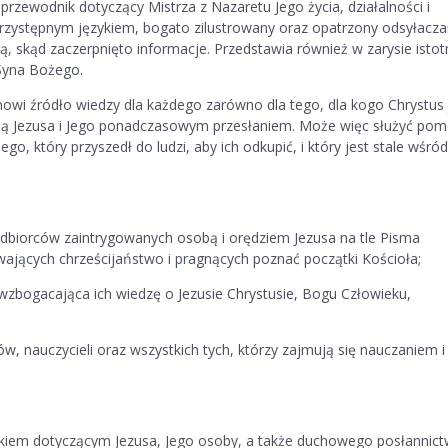
przewodnik dotyczący Mistrza z Nazaretu Jego życia, działalności i
przystępnym językiem, bogato zilustrowany oraz opatrzony odsyłacz
, skąd zaczerpnięto informacje. Przedstawia również w zarysie istot
 Syna Bożego.
owi źródło wiedzy dla każdego zarówno dla tego, dla kogo Chrystus 
obą Jezusa i Jego ponadczasowym przesłaniem. Może więc służyć po
, który przyszedł do ludzi, aby ich odkupić, i który jest stale wśród
odbiorców zaintrygowanych osobą i orędziem Jezusa na tle Pisma
wających chrześcijaństwo i pragnących poznać początki Kościoła;
wzbogacająca ich wiedzę o Jezusie Chrystusie, Bogu Człowieku,
w, nauczycieli oraz wszystkich tych, którzy zajmują się nauczaniem i
kiem dotyczącym Jezusa, Jego osoby, a także duchowego posłannict