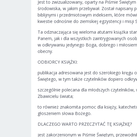
Jest to zwizualizowany, oparty na Piśmie Świętym 
środowiska, w jakim przebywał. Został napisany 
biblijnymi i przedmiotowym indeksem, które mówią
kwestie odnośnie do ziemskiej egzystencji i misji
Ta odznaczająca się wieloma atutami książka stan
Panem, jak i dla wszystkich zaintrygowanych os
w odkrywaniu jedynego Boga, dobrego i miłosiernego
obecny.
ODBIORCY KSIĄŻKI:
publikacja adresowana jest do szerokiego kręgu 
Świętego, w tym także czytelników dopiero odkry
szczególnie polecana dla młodszych czytelników, 
Zbawicielu świata;
to również znakomita pomoc dla księży, katechetó
głoszeniem słowa Bożego.
DLACZEGO WARTO PRZECZYTAĆ TĘ KSIĄŻKĘ?
jest zakorzenionym w Piśmie Świętym, przewodni