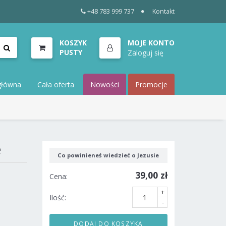
+48 783 999 737
Kontakt
KOSZYK
MOJE KONTO
PUSTY
Zaloguj się
główna
Cała oferta
Nowości
Promocje
e
Co powinieneś wiedzieć o Jezusie
39,00 zł
Cena:
+
Ilość:
-
DODAJ DO KOSZYKA