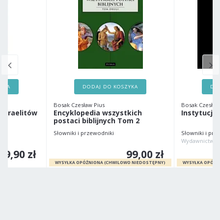
ZYKA
DODAJ DO KOSZYKA
DO
Bosak Czesław Pius
Bosak Czesław
 Izraelitów
Encyklopedia wszystkich
Instytucje 
postaci biblijnych Tom 2
Słowniki i przewodniki
Słowniki i prz
Wydawnictwo
89,90 zł
99,00 zł