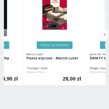
ZYKA
DODAJ DO KOSZYKA
DO
Marcin Luter
James W. Sire
talny
Pisma etyczne - Marcin Luter
ŚWIATY W
Teologia i etyka
Religia i nauka
ec.pl Ireneusz Maliszewski
Wydawnictwo:
WYDAWNICTWO AUGUSTANA
Wydawnictwo
34,90 zł
28,00 zł