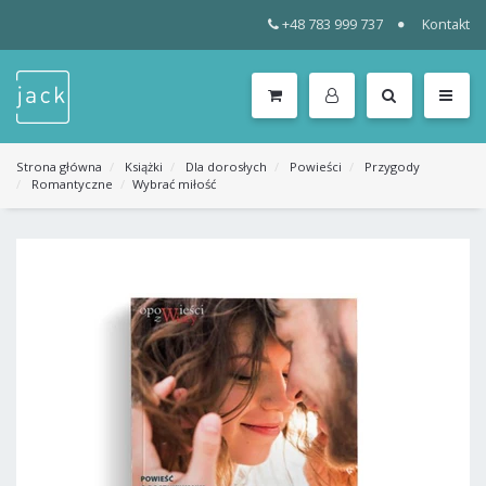
+48 783 999 737
Kontakt
WSZYSTKIE
KATEGORIE
MENU
Strona główna
Książki
Dla dorosłych
Powieści
Przygody
Romantyczne
Wybrać miłość