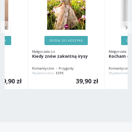
ZYKA
DODAJ DO KOSZYKA
DO
Małgorzata Lis
Małgorzata Lis
Kiedy znów zakwitną irysy
Kocham ci
Romantyczne
Przygody
Romantyczne
Wydawnictwo:
ESPE
Wydawnictwo
49,90 zł
39,90 zł