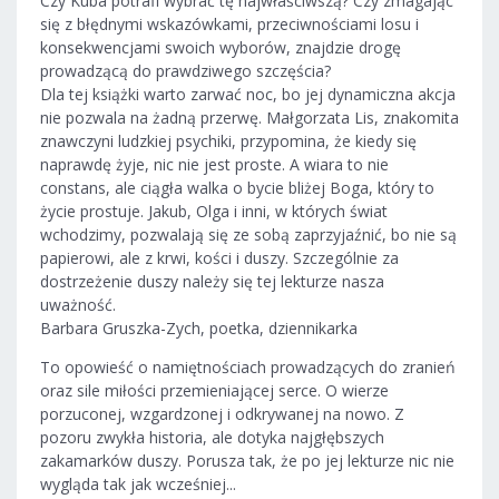
Czy Kuba potrafi wybrać tę najwłaściwszą? Czy zmagając
się z błędnymi wskazówkami, przeciwnościami losu i
konsekwencjami swoich wyborów, znajdzie drogę
prowadzącą do prawdziwego szczęścia?
Dla tej książki warto zarwać noc, bo jej dynamiczna akcja
nie pozwala na żadną przerwę. Małgorzata Lis, znakomita
znawczyni ludzkiej psychiki, przypomina, że kiedy się
naprawdę żyje, nic nie jest proste. A wiara to nie
constans, ale ciągła walka o bycie bliżej Boga, który to
życie prostuje. Jakub, Olga i inni, w których świat
wchodzimy, pozwalają się ze sobą zaprzyjaźnić, bo nie są
papierowi, ale z krwi, kości i duszy. Szczególnie za
dostrzeżenie duszy należy się tej lekturze nasza
uważność.
Barbara Gruszka-Zych, poetka, dziennikarka
To opowieść o namiętnościach prowadzących do zranień
oraz sile miłości przemieniającej serce. O wierze
porzuconej, wzgardzonej i odkrywanej na nowo. Z
pozoru zwykła historia, ale dotyka najgłębszych
zakamarków duszy. Porusza tak, że po jej lekturze nic nie
wygląda tak jak wcześniej...