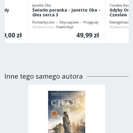
Janette Oke
Czesław Bassa
elody
Światło poranka - Janette Oke -
Gdyby On n
Głos serca 3
Czesław B
Romantyczne
Obyczajowe
Przygody
Ewangelizacja
O MĄDRA KSIĄŻKA S.C.
Wydawnictwo:
Psalm18.pl
29,00 zł
49,99 zł
Inne tego samego autora