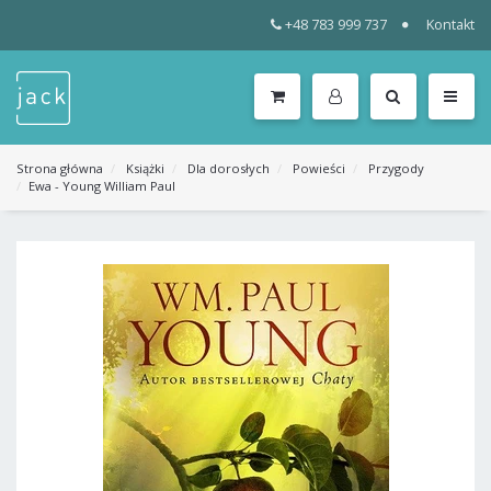
+48 783 999 737
Kontakt
WSZYSTKIE
KATEGORIE
MENU
Strona główna
Książki
Dla dorosłych
Powieści
Przygody
Ewa - Young William Paul