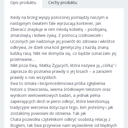
Opis produktu
Cechy produktu
Kiedy na brzeg wyspy położonej pomiędzy naszym a
następnym światem fale wyrzucają kontener, Jan
Zbieracz znajduje w nim młodą kobietę – poobijaną,
zmarzniętą i ledwie żywą. Z pomocą Uzdrowicieli i
Uczonych Jan nadzoruje jej powrót do zdrowia i wkrótce
odkrywa, że dzieli ona kod genetyczny z każdą znaną
ludzką rasą. Nikt nie domyśla się, co będzie oznaczało jej
przetrwanie…
Nikt poza Ewą, Matką Żyjących, która nazywa ją „córką” i
zaprasza do poznania prawdy o jej losach – a zarazem
prawdy o nas wszystkich.
Ewa to śmiała i bezprecedensowa próba zgłębienia
historii o Stworzeniu, wierna źródłowym tekstom oraz
wynikom wielowiekowych badań, a jednak pełna
zapierających dech w piersi odkryć, które kwestionują
tradycyjne wierzenia dotyczące tego, kim jesteśmy i jak
zostaliśmy powołani do istnienia. Tak jak
Chata pozwoliła czytelnikom odkryć osobistą relację z
Bogiem, tak Ewa przyniesie nam wyzwolenie od błędnych