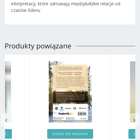
interpretacji, które zatruwają międzyludzkie relacje od
czasów Edenu
Produkty powiązane
ZYKA
DODAJ DO KOSZYKA
DO