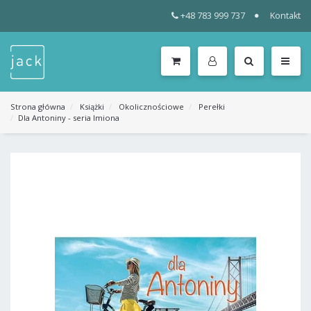
+48 783 999 737
Kontakt
WSZYSTKIE
KATEGORIE
MENU
Strona główna
Książki
Okolicznościowe
Perełki
Dla Antoniny - seria Imiona