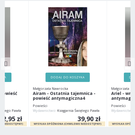
ZYKA
DODAJ DO KOSZYKA
DO
Małgorzata Nawrocka
Małgorzata N
 powieść
Airam - Ostatnia tajemnica -
Ariel - wnu
powieść antymagiczna4
antymagic
Powieści
Powieści
więtego Pawła
Wydawnictwo:
Księgarnia Świętego Pawła
Wydawnictwo
32,95 zł
39,90 zł