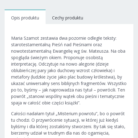
Opis produktu
Cechy produktu
Maria Szamot zestawia dwa pozornie odległe teksty:
starotestamentalną Pieśń nad Pieśniami oraz
nowotestamentalną Ewangelię wg św. Mateusza. Na oba
spogląda świeżym okiem. Proponuje osobistą
interpretację. Odczytuje na nowo alegorie (dzieje
oblubieńczej pary jako duchowy wzrost człowieka) i
metafory (ludzkie życie jako plac budowy królestwa), by
ukazać uniwersalny sens biblijnych fragmentów. Wszystko
po to, byśmy – jak naprowadza nas tytuł – powrócili. Ten
powrót „stanowi wspólny wątek obu pieśni i tematycznie
spaja w całość obie części książki”.
Całości nadałam tytuł „Misterium powrotu”, bo o powrót
tu chodzi. O przywrócenie sytuacji, w której już kiedyś
byliśmy i dla której zostaliśmy stworzeni. By tak się stało,
bierzemy udział w trudnym dla nas do ogarnięcia,