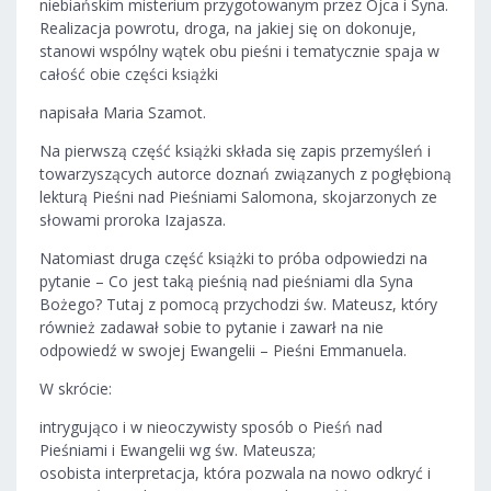
niebiańskim misterium przygotowanym przez Ojca i Syna.
Realizacja powrotu, droga, na jakiej się on dokonuje,
stanowi wspólny wątek obu pieśni i tematycznie spaja w
całość obie części książki
napisała Maria Szamot.
Na pierwszą część książki składa się zapis przemyśleń i
towarzyszących autorce doznań związanych z pogłębioną
lekturą Pieśni nad Pieśniami Salomona, skojarzonych ze
słowami proroka Izajasza.
Natomiast druga część książki to próba odpowiedzi na
pytanie – Co jest taką pieśnią nad pieśniami dla Syna
Bożego? Tutaj z pomocą przychodzi św. Mateusz, który
również zadawał sobie to pytanie i zawarł na nie
odpowiedź w swojej Ewangelii – Pieśni Emmanuela.
W skrócie:
intrygująco i w nieoczywisty sposób o Pieśń nad
Pieśniami i Ewangelii wg św. Mateusza;
osobista interpretacja, która pozwala na nowo odkryć i