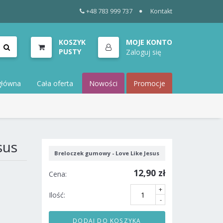
+48 783 999 737
Kontakt
KOSZYK
MOJE KONTO
PUSTY
Zaloguj się
główna
Cała oferta
Nowości
Promocje
sus
Breloczek gumowy - Love Like Jesus
12,90 zł
Cena:
+
Ilość:
-
DODAJ DO KOSZYKA