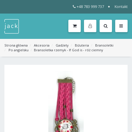
+48 783 999 737
Kontakt
WSZYSTKIE
KATEGORIE
MENU
Strona główna
Akcesoria
Gadżety
Biżuteria
Bransoletki
Po angielsku
Bransoletka rzemyk - If God is - róż ciemny