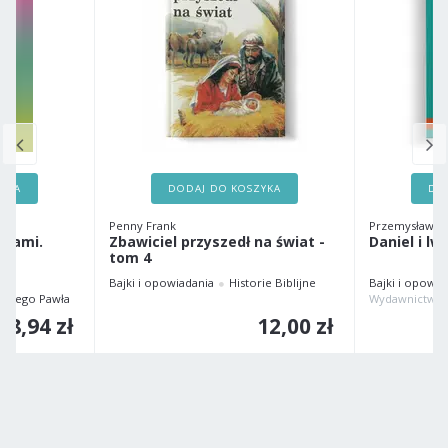
ZYKA
DODAJ DO KOSZYKA
DO
Penny Frank
Przemysław S
jkami.
Zbawiciel przyszedł na świat -
Daniel i l
tom 4
Bajki i opowiadania
Historie Biblijne
Bajki i opowia
więtego Pawła
Wydawnictwo
8,94 zł
12,00 zł