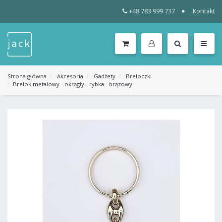
+48 783 999 737
Kontakt
WSZYSTKIE
KATEGORIE
MENU
Strona główna
Akcesoria
Gadżety
Breloczki
Brelok metalowy - okrągły - rybka - brązowy