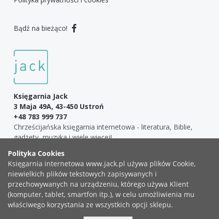
Bądź na bieżąco!
Księgarnia Jack
3 Maja 49A, 43-450 Ustroń
+48 783 999 737
Chrześcijańska księgarnia internetowa - literatura, Biblie,
gadżety, muzyka i wiele więcej!
COPYRIGHT ©2019 KSIĘGARNIA JACK
ZGŁOŚ BŁĄD