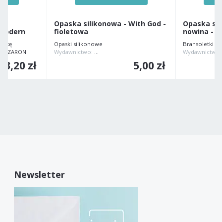
-
Opaska silikonowa - With God -
Opaska sil
 modern
fioletowa
nowina - t
ówkę
Opaski silikonowe
Bransoletki
o SZARON
Wydawnictwo:
MIGHTY GOD ANDRZEJ MAJTYKA
Wydawnictwo
3,20 zł
5,00 zł
Newsletter