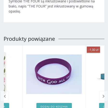
Symbole THE FOUR są inkrustowane i podświetlone na
biało, napis “THE FOUR” jest inkrustowany w gumową
opaskę.
Produkty powiązane
-1,00 zł
ZYKA
DODAJ DO KOSZYKA
DO