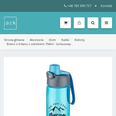
+48 783 999 737
Kontakt
WSZYSTKIE
KATEGORIE
MENU
Strona główna
Akcesoria
Dom
Kubki
Bidony
Bidon z tritanu z ustnikiem 750ml - turkusowy