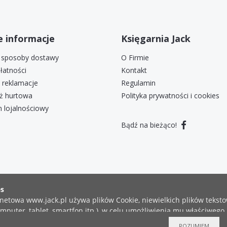
 informacje
Księgarnia Jack
i sposoby dostawy
O Firmie
łatności
Kontakt
i reklamacje
Regulamin
ż hurtowa
Polityka prywatności i cookies
 lojalnościowy
Bądź na bieżąco!
COPYRIGHT ©2019 KSIĘGARNIA JACK
ZGŁOŚ BŁĄD
ROZUMIEM