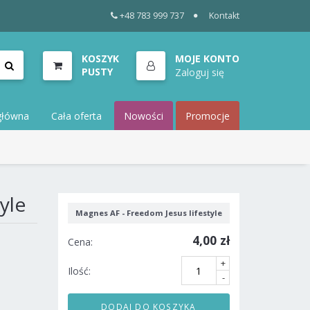
+48 783 999 737
Kontakt
KOSZYK
MOJE KONTO
PUSTY
Zaloguj się
główna
Cała oferta
Nowości
Promocje
yle
Magnes AF - Freedom Jesus lifestyle
4,00 zł
Cena:
+
Ilość:
-
DODAJ DO KOSZYKA