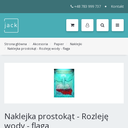
+48 783 999 737
Kontakt
WSZYSTKIE
KATEGORIE
MENU
Strona główna
Akcesoria
Papier
Naklejki
Naklejka prostokąt - Rozleję wody - flaga
Naklejka prostokąt - Rozleję
wody - flaga