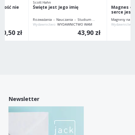
Scott Hahn
iłość nie
Święte jest Jego imię
Magnes ok
serce jest
Rozważania
Nauczania
Studium
Relacje
Magnesy na l
Wydawnictwo:
WYDAWNICTWO WAM
Wydawnictwo
0,50 zł
43,90 zł
Newsletter