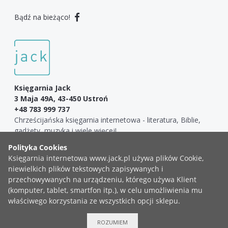
Bądź na bieżąco!
Księgarnia Jack
3 Maja 49A, 43-450 Ustroń
+48 783 999 737
Chrześcijańska księgarnia internetowa - literatura, Biblie,
gadżety, muzyka i wiele więcej!
COPYRIGHT ©2019 KSIĘGARNIA JACK
ZGŁOŚ BŁĄD
ROZUMIEM