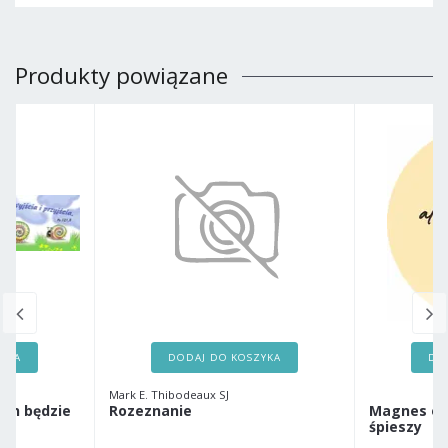
Produkty powiązane
ZYKA
DODAJ DO KOSZYKA
DO
Mark E. Thibodeaux SJ
Pan będzie
Rozeznanie
Magnes okr
śpieszy