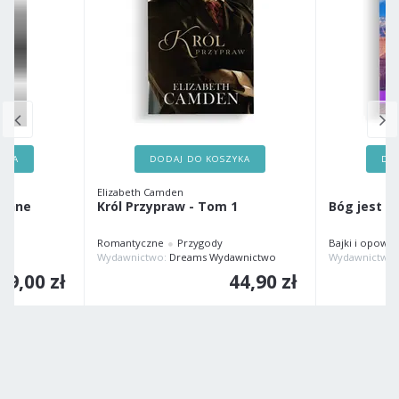
ZYKA
DODAJ DO KOSZYKA
DO
Elizabeth Camden
 inne
Król Przypraw - Tom 1
Bóg jest wi
Romantyczne
Przygody
Bajki i opowia
WIADOME CHRZEŚCIJAŃSTWO
Wydawnictwo:
Dreams Wydawnictwo
Wydawnictwo
49,00 zł
44,90 zł