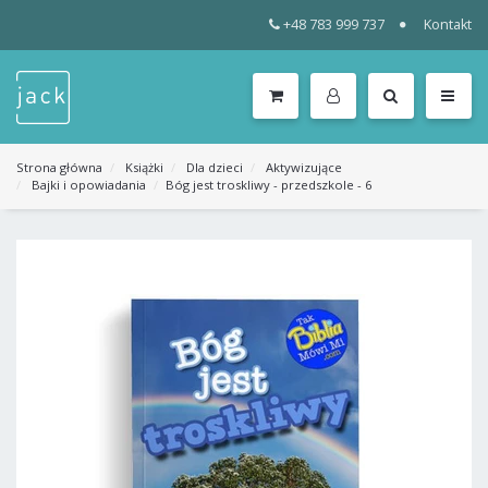
+48 783 999 737
Kontakt
WSZYSTKIE
KATEGORIE
MENU
Strona główna
Książki
Dla dzieci
Aktywizujące
Bajki i opowiadania
Bóg jest troskliwy - przedszkole - 6