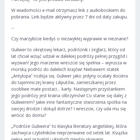
W wiadomości e-mail otrzymasz link z audiobookiem do
pobrania. Link będzie aktywny przez 7 dni od daty zakupu.
--
Czy marzyliście kiedyś o niezwykłej wyprawie w nieznane?
Guliwer to okrętowy lekarz, podróżnik i żeglarz, który od
lat chciał wziąć udział w dalekiej podróży pełnej przygód i
wyzwań! Jego marzenie wreszcie się spełnia – wyrusza w
morską podróż do dalekich krajów! Niebawem statek
„Antylopa” rozbija się. Guliwer jako jedyny ocalały dociera
do tajemniczej krainy Liliputów, zamieszkanej przez
osobliwe małe postaci… karły. Następnym przystankiem
jego podróży jest kraina olbrzymów! Co stanie się dalej z
Guliwerem? Jakie inne fantastyczne stworzenia spotka na
swojej drodze i dokąd dotrze? I wreszcie, czy uda mu się
wrócić do domu?
„Podróże Guliwera” to klasyka literatury angielskiej, która
zachwyca czytelników nieprzerwanie od setek lat. Książka
pełna jest przygód i ukrytych między słowami