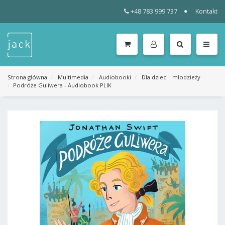
+48 783 999 737
Kontakt
WSZYSTKIE
KATEGORIE
MENU
Strona główna
Multimedia
Audiobooki
Dla dzieci i młodzieży
Podróże Guliwera - Audiobook PLIK