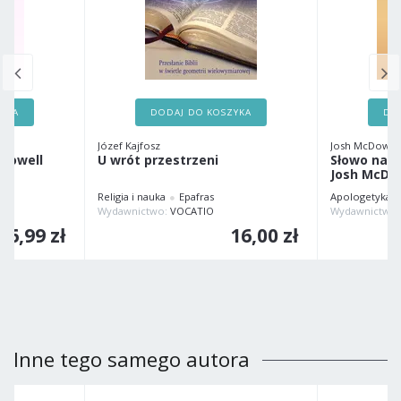
ZYKA
DODAJ DO KOSZYKA
DO
Józef Kajfosz
Josh McDowel
cDowell
U wrót przestrzeni
Słowo natc
Josh McDo
Religia i nauka
Epafras
Apologetyka
Wydawnictwo:
VOCATIO
Wydawnictwo
26,99 zł
16,00 zł
Inne tego samego autora