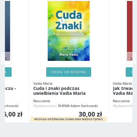
ZYKA
DODAJ DO KOSZYKA
DO
Vadia Maria
Vadia Maria
 oczu -
Cuda i znaki podczas
Jak trwać 
uwielbienia Vadia Maria
Vadia Mari
Nauczania
Nauczania
 Karkowski
Wydawnictwo:
RHEMA Adam Karkowski
Wydawnictwo
26,00 zł
30,00 zł