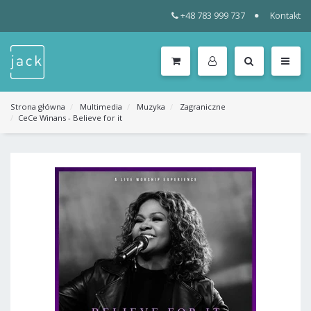
+48 783 999 737
Kontakt
WSZYSTKIE
KATEGORIE
MENU
Strona główna
Multimedia
Muzyka
Zagraniczne
CeCe Winans - Believe for it